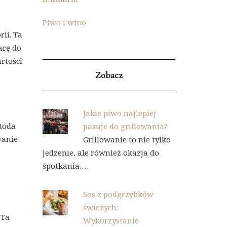
Piwo i wino
ii. Ta
arę do
rtości
Zobacz
Jakie piwo najlepiej
toda
pasuje do grillowania?
wanie
Grillowanie to nie tylko
jedzenie, ale również okazja do
spotkania …
Sos z podgrzybków
świeżych:
 Ta
Wykorzystanie