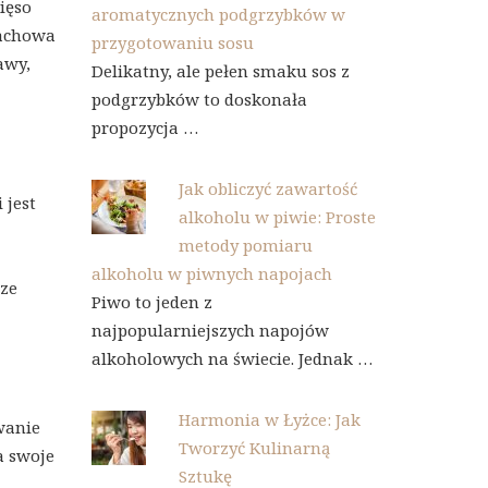
ięso
aromatycznych podgrzybków w
zachowa
przygotowaniu sosu
awy,
Delikatny, ale pełen smaku sos z
podgrzybków to doskonała
propozycja …
Jak obliczyć zawartość
 jest
alkoholu w piwie: Proste
metody pomiaru
alkoholu w piwnych napojach
sze
Piwo to jeden z
najpopularniejszych napojów
alkoholowych na świecie. Jednak …
Harmonia w Łyżce: Jak
wanie
Tworzyć Kulinarną
a swoje
Sztukę