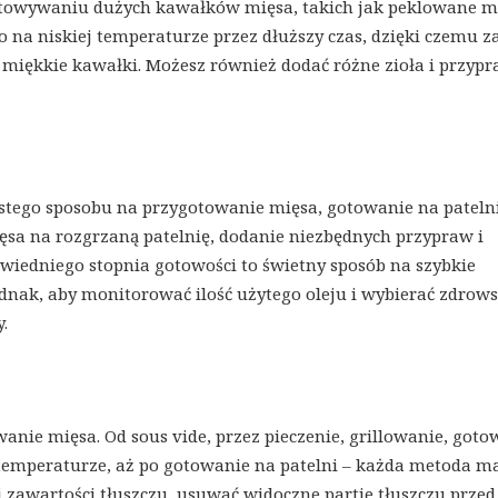
gotowywaniu dużych kawałków mięsa, takich jak peklowane m
 na niskiej temperaturze przez dłuższy czas, dzięki czemu 
e miękkie kawałki. Możesz również dodać różne zioła i przypr
stego sposobu na przygotowanie mięsa, gotowanie na patelni
sa na rozgrzaną patelnię, dodanie niezbędnych przypraw i
wiedniego stopnia gotowości to świetny sposób na szybkie
dnak, aby monitorować ilość użytego oleju i wybierać zdrow
.
anie mięsa. Od sous vide, przez pieczenie, grillowanie, goto
temperaturze, aż po gotowanie na patelni – każda metoda m
ej zawartości tłuszczu, usuwać widoczne partie tłuszczu przed