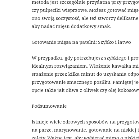
metoda jest szczególnie przydatna przy przy
czy pulpeciki wieprzowe. Możesz gotować mięso
ono swoją soczystość, ale też stworzy delikatn
aby nadać mięsu dodatkowy smak.
Gotowanie mięsa na patelni: Szybko i łatwo
W przypadku, gdy potrzebujesz szybkiego i pro
idealnym rozwiązaniem. Włożenie kawałka mię
smażenie przez kilka minut do uzyskania odpo
przygotowanie smacznego posiłku. Pamiętaj je
opcje takie jak oliwa z oliwek czy olej kokosowy
Podsumowanie
Istnieje wiele zdrowych sposobów na przygotow
na parze, marynowanie, gotowanie na niskiej 
zalety. Ważne jest, aby wybierać mięso o niski