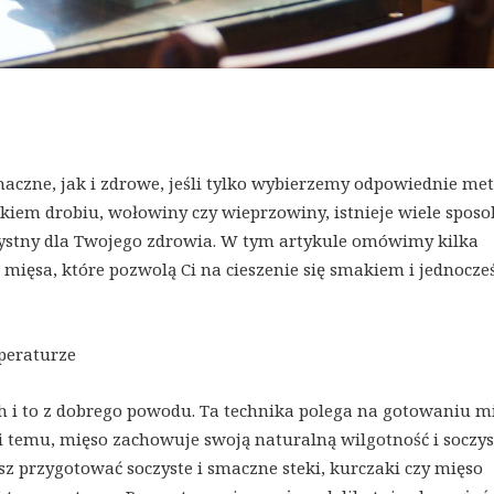
zne, jak i zdrowe, jeśli tylko wybierzemy odpowiednie met
śnikiem drobiu, wołowiny czy wieprzowiny, istnieje wiele spos
zystny dla Twojego zdrowia. W tym artykule omówimy kilka
ięsa, które pozwolą Ci na cieszenie się smakiem i jednocze
peraturze
ach i to z dobrego powodu. Ta technika polega na gotowaniu m
ki temu, mięso zachowuje swoją naturalną wilgotność i soczys
sz przygotować soczyste i smaczne steki, kurczaki czy mięso