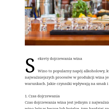
S
ekrety dojrzewania wina
Wino to popularny napój alkoholowy, kt
najważniejszych procesów w produkcji wina je
warunkach. Jakie czynniki wpływają na smak i
1. Czas dojrzewania
Czas dojrzewania wina jest jednym z najważni
wino leży w beczce lub butelce, tym bardziej 