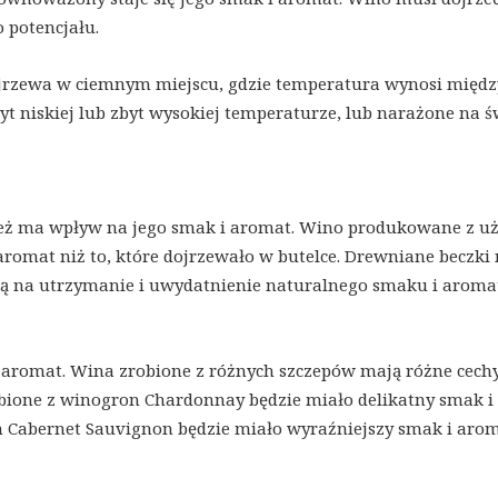
 potencjału.
jrzewa w ciemnym miejscu, gdzie temperatura wynosi międz
t niskiej lub zbyt wysokiej temperaturze, lub narażone na ś
ież ma wpływ na jego smak i aromat. Wino produkowane z u
romat niż to, które dojrzewało w butelce. Drewniane beczki
ają na utrzymanie i uwydatnienie naturalnego smaku i aroma
 aromat. Wina zrobione z różnych szczepów mają różne cech
bione z winogron Chardonnay będzie miało delikatny smak i
 Cabernet Sauvignon będzie miało wyraźniejszy smak i arom