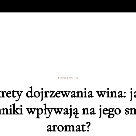
PIWO I WINO
rety dojrzewania wina: j
niki wpływają na jego s
aromat?