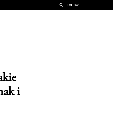
FOLLOW US
akie
mak i