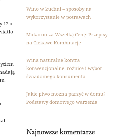
Wino w kuchni – sposoby na
wykorzystanie w potrawach
y 12 a
wiatło
Makaron za Wszelką Cenę: Przepisy
na Ciekawe Kombinacje
Wina naturalne kontra
życiem
konwencjonalne: różnice i wybór
 nadają
świadomego konsumenta
tu.
Jakie piwo można parzyć w domu?
Podstawy domowego warzenia
y
at.
Najnowsze komentarze