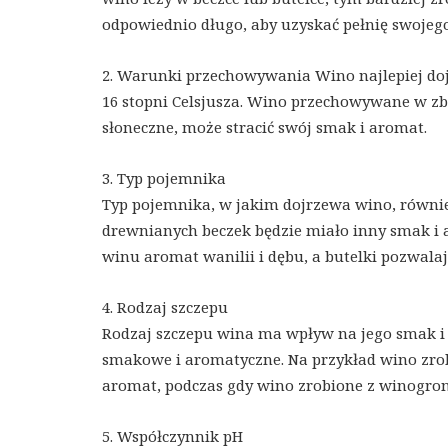
odpowiednio długo, aby uzyskać pełnię swojego
2. Warunki przechowywania Wino najlepiej do
16 stopni Celsjusza. Wino przechowywane w zby
słoneczne, może stracić swój smak i aromat.
3. Typ pojemnika
Typ pojemnika, w jakim dojrzewa wino, równ
drewnianych beczek będzie miało inny smak i a
winu aromat wanilii i dębu, a butelki pozwal
4. Rodzaj szczepu
Rodzaj szczepu wina ma wpływ na jego smak i
smakowe i aromatyczne. Na przykład wino zro
aromat, podczas gdy wino zrobione z winogron
5. Współczynnik pH