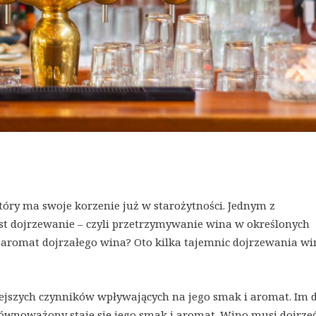
óry ma swoje korzenie już w starożytności. Jednym z
st dojrzewanie – czyli przetrzymywanie wina w określonych
 aromat dojrzałego wina? Oto kilka tajemnic dojrzewania wi
ejszych czynników wpływających na jego smak i aromat. Im d
zrównoważony staje się jego smak i aromat. Wino musi dojrze