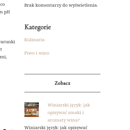
 co
Brak komentarzy do wyświetlenia.
ym pH
Kategorie
Kulinaria
warunki
t
Piwo i wino
ymi,
Zobacz
Winiarski język: jak
opisywać smaki i
aromaty wina?
Winiarski język: jak opisywać