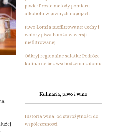
piwie: Proste metody pomiaru
alkoholu w piwnych napojach
Piwo Łomża niefiltrowane: Cechy i
walory piwa Łomża w wersji
niefiltrowanej
Odkryj regionalne sałatki: Podróże
kulinarne bez wychodzenia z domu
Kulinaria, piwo i wino
na.
Historia wina: od starożytności do
łużej
współczesności
ć