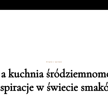
PIWO I WINO
 a kuchnia śródziemnomo
nspiracje w świecie smak