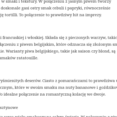
te w smaki i tekstury. W połączeniu z jasnym piwem tworzy
doskonale gasi ostry smak cebuli i papryki, równocześnie
 tortilli. To połączenie to prawdziwy hit na imprezy.
francuskiej i włoskiej. Składa się z pieczonych warzyw, takic
ołączeniu z piwem belgijskim, które odznacza się złożonym 
. Warianty piwa belgijskiego, takie jak saison czy blond, są
smaków ratatouille.
yśmienitych deserów. Ciasto z pomarańczami to prawdziwa 
nicznym, które w swoim smaku ma nuty bananowe i goździko
 idealne połączenie na romantyczną kolację we dwoje.
rsztynowe
ło serca wielu smakoszy na całym świecie. W połączeniu z p