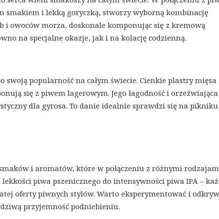
ym smakiem i lekką goryczką, stworzy wyborną kombinację
b i owoców morza, doskonale komponując się z kremową
ówno na specjalne okazje, jak i na kolację codzienną.
ło swoją popularność na całym świecie. Cienkie plastry mięsa 
ponują się z piwem lagerowym. Jego łagodność i orzeźwiająca
yczny dla gyrosa. To danie idealnie sprawdzi się na pikniku
smaków i aromatów, które w połączeniu z różnymi rodzajam
lekkości piwa pszenicznego do intensywności piwa IPA – ka
gatej oferty piwnych stylów. Warto eksperymentować i odkry
dziwą przyjemność podniebieniu.