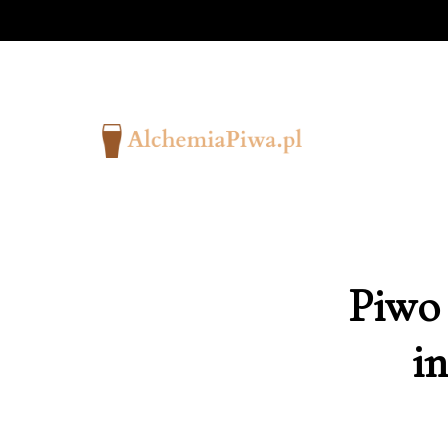
Piwo
i