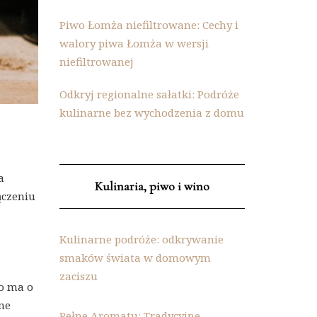
Piwo Łomża niefiltrowane: Cechy i
walory piwa Łomża w wersji
niefiltrowanej
Odkryj regionalne sałatki: Podróże
kulinarne bez wychodzenia z domu
a
Kulinaria, piwo i wino
ączeniu
Kulinarne podróże: odkrywanie
smaków świata w domowym
zaciszu
wo ma o
ne
Pełne Aromatu: Tradycyjne