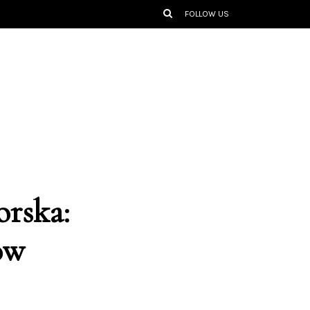
FOLLOW US
rska:
ów