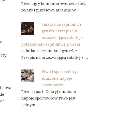
Piwo i gry komputerowe: świeżość,
relaks i pikselowe atrakcje W …
Sałatka ze szpinaku i
gruszki: Przepis na
orzeźwiającą sałatkę z
z
połączeniem szpinaku i gruszki
Sałatka ze szpinaku i gruszki:
 czy
Przepis na orzeźwiającą sałatkę z …
Piwo i sport: odkryj
ulubione napoje
sportowców
i piwa
Piwo i sport: Odkryj ulubione
żde
napoje sportowców Piwo jest
wać
jednym …