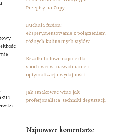
a
Przepisy na Zupy
Kuchnia fusion:
eksperymentowanie z połączeniem
skowy
różnych kulinarnych stylów
Lekkość
tnie
Bezalkoholowe napoje dla
sportowców: nawadnianie i
optymalizacja wydajności
,
Jak smakować wino jak
aku i
profesjonalista: techniki degustacji
rawdzi
Najnowsze komentarze