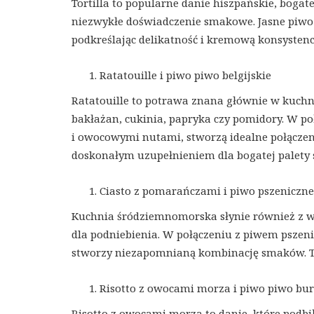
Tortilla to popularne danie hiszpańskie, boga
niezwykłe doświadczenie smakowe. Jasne piwo 
podkreślając delikatność i kremową konsystencję
Ratatouille i piwo piwo belgijskie
Ratatouille to potrawa znana głównie w kuchni 
bakłażan, cukinia, papryka czy pomidory. W p
i owocowymi nutami, stworzą idealne połączenie
doskonałym uzupełnieniem dla bogatej palety 
Ciasto z pomarańczami i piwo pszeniczne
Kuchnia śródziemnomorska słynie również z w
dla podniebienia. W połączeniu z piwem psze
stworzy niezapomnianą kombinację smaków. To
Risotto z owocami morza i piwo piwo bu
Risotto z owocami morza to danie, które podbi