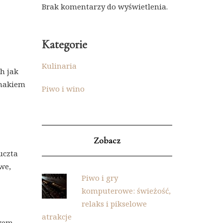
Brak komentarzy do wyświetlenia.
Kategorie
Kulinaria
h jak
smakiem
Piwo i wino
Zobacz
uczta
we,
Piwo i gry
komputerowe: świeżość,
relaks i pikselowe
atrakcje
iwem