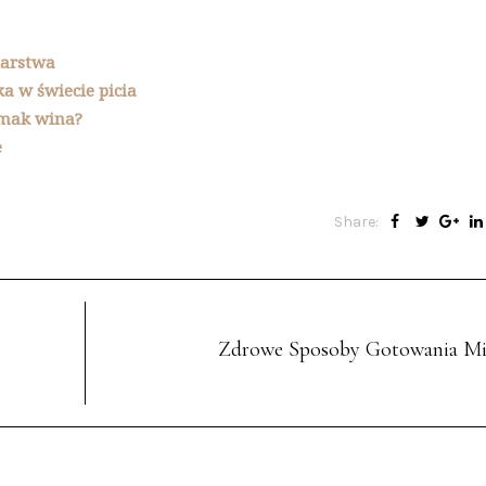
iarstwa
a w świecie picia
smak wina?
e
Share:
Zdrowe Sposoby Gotowania Mi