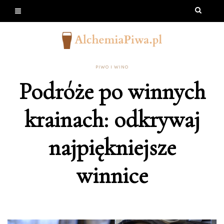
PIWO I WINO
Podróże po winnych
krainach: odkrywaj
najpiękniejsze
winnice