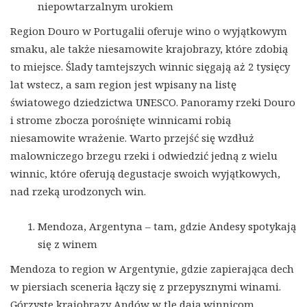
niepowtarzalnym urokiem
Region Douro w Portugalii oferuje wino o wyjątkowym
smaku, ale także niesamowite krajobrazy, które zdobią
to miejsce. Ślady tamtejszych winnic sięgają aż 2 tysięcy
lat wstecz, a sam region jest wpisany na listę
światowego dziedzictwa UNESCO. Panoramy rzeki Douro
i strome zbocza porośnięte winnicami robią
niesamowite wrażenie. Warto przejść się wzdłuż
malowniczego brzegu rzeki i odwiedzić jedną z wielu
winnic, które oferują degustacje swoich wyjątkowych,
nad rzeką urodzonych win.
Mendoza, Argentyna – tam, gdzie Andesy spotykają
się z winem
Mendoza to region w Argentynie, gdzie zapierająca dech
w piersiach sceneria łączy się z przepysznymi winami.
Górzyste krajobrazy Andów w tle dają winnicom