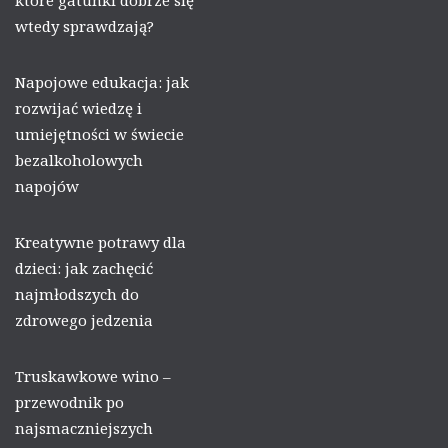
które gatunki dobrze się
wtedy sprawdzają?
Napojowe edukacja: jak
rozwijać wiedzę i
umiejętności w świecie
bezalkoholowych
napojów
Kreatywne potrawy dla
dzieci: jak zachęcić
najmłodszych do
zdrowego jedzenia
Truskawkowe wino –
przewodnik po
najsmaczniejszych