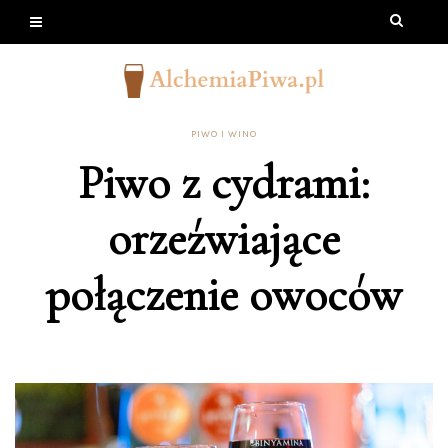
PIWO I WINO
Piwo z cydrami:
orzeźwiające
połączenie owoców