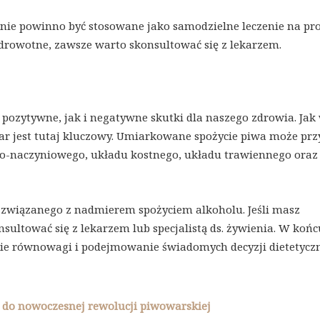
a nie powinno być stosowane jako samodzielne leczenie na p
zdrowotne, zawsze warto skonsultować się z lekarzem.
ozytywne, jak i negatywne skutki dla naszego zdrowia. Jak
iar jest tutaj kluczowy. Umiarkowane spożycie piwa może prz
wo-naczyniowego, układu kostnego, układu trawiennego oraz
 związanego z nadmierem spożyciem alkoholu. Jeśli masz
nsultować się z lekarzem lub specjalistą ds. żywienia. W końc
enie równowagi i podejmowanie świadomych decyzji dietetycz
ji do nowoczesnej rewolucji piwowarskiej