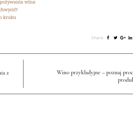
 spożywania wina
chwycić?
o kroku
Share:
Wino przykładyjne – poznaj proc
ia z
produk