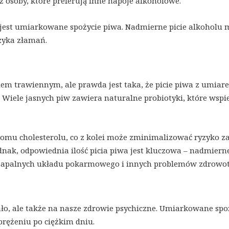
ż osoby, które preferują inne napoje alkoholowe.
 jest umiarkowane spożycie piwa. Nadmierne picie alkoholu 
yzyka złamań.
dem trawiennym, ale prawda jest taka, że picie piwa z umiar
Wiele jasnych piw zawiera naturalne probiotyki, które wspi
omu cholesterolu, co z kolei może zminimalizować ryzyko z
nak, odpowiednia ilość picia piwa jest kluczowa – nadmiern
 zapalnych układu pokarmowego i innych problemów zdrowot
ało, ale także na nasze zdrowie psychiczne. Umiarkowane spo
prężeniu po ciężkim dniu.