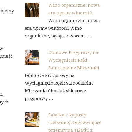
Wino organiczne: nowa
roblemy
era upraw winorośli
Wino organiczne: nowa
era upraw winorośli Wino
organiczne, będące owocem …
 w
Domowe Przyprawy na
ynieść
Wyciągnięcie Ręki:
Samodzielne Mieszanki
Domowe Przyprawy na
Wyciągnięcie Ręki: Samodzielne
Mieszanki Chociaż sklepowe
u,
przyprawy …
nych.
Sałatka z kapusty
czerwonej: Orzeźwiające
przepisy na sałatki z