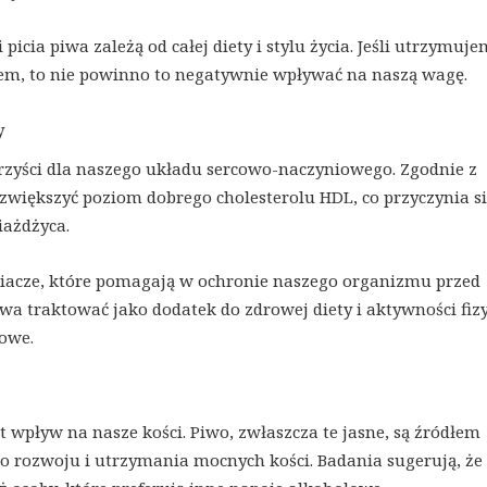
picia piwa zależą od całej diety i stylu życia. Jeśli utrzymuj
em, to nie powinno to negatywnie wpływać na naszą wagę.
y
orzyści dla naszego układu sercowo-naczyniowego. Zgodnie z
iększyć poziom dobrego cholesterolu HDL, co przyczynia si
iażdżyca.
niacze, które pomagają w ochronie naszego organizmu przed
wa traktować jako dodatek do zdrowej diety i aktywności fizy
cowe.
wpływ na nasze kości. Piwo, zwłaszcza te jasne, są źródłem
go rozwoju i utrzymania mocnych kości. Badania sugerują, że