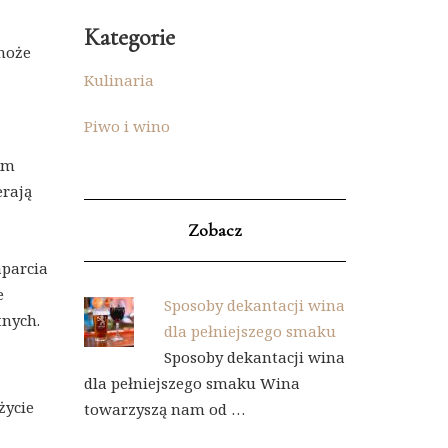
Kategorie
może
Kulinaria
Piwo i wino
em
erają
Zobacz
aparcia
e
Sposoby dekantacji wina
nych.
dla pełniejszego smaku
Sposoby dekantacji wina
dla pełniejszego smaku Wina
życie
towarzyszą nam od …