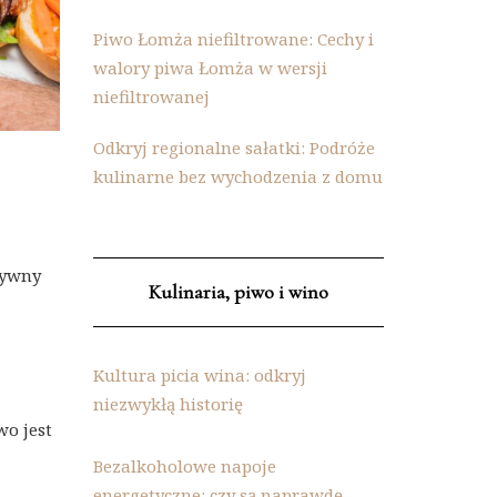
Piwo Łomża niefiltrowane: Cechy i
walory piwa Łomża w wersji
niefiltrowanej
Odkryj regionalne sałatki: Podróże
kulinarne bez wychodzenia z domu
tywny
Kulinaria, piwo i wino
Kultura picia wina: odkryj
niezwykłą historię
wo jest
Bezalkoholowe napoje
energetyczne: czy są naprawdę