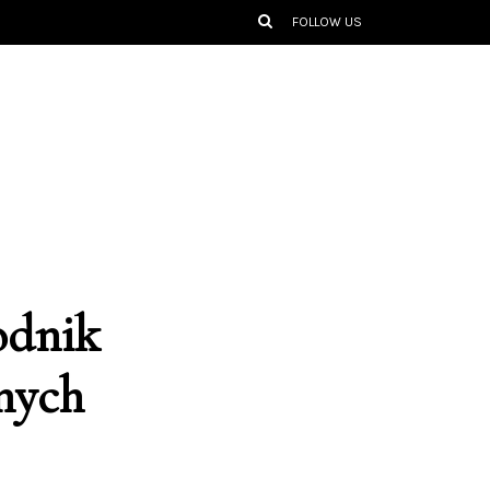
FOLLOW US
odnik
nych