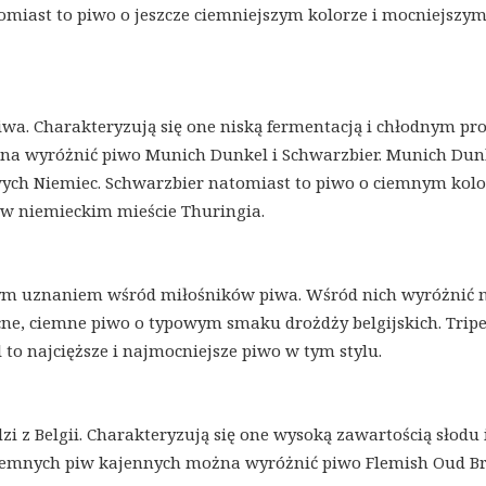
tomiast to piwo o jeszcze ciemniejszym kolorze i mocniejszym
piwa. Charakteryzują się one niską fermentacją i chłodnym p
a wyróżnić piwo Munich Dunkel i Schwarzbier. Munich Dunk
ych Niemiec. Schwarzbier natomiast to piwo o ciemnym kolo
 w niemieckim mieście Thuringia.
dużym uznaniem wśród miłośników piwa. Wśród nich wyróżnić
cne, ciemne piwo o typowym smaku drożdży belgijskich. Tripe
to najcięższe i najmocniejsze piwo w tym stylu.
i z Belgii. Charakteryzują się one wysoką zawartością słodu 
iemnych piw kajennych można wyróżnić piwo Flemish Oud Br