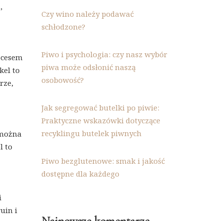
,
Czy wino należy podawać
schłodzone?
Piwo i psychologia: czy nasz wybór
rocesem
piwa może odsłonić naszą
el to
osobowość?
rze,
Jak segregować butelki po piwie:
Praktyczne wskazówki dotyczące
recyklingu butelek piwnych
 można
l to
Piwo bezglutenowe: smak i jakość
dostępne dla każdego
i
uin i