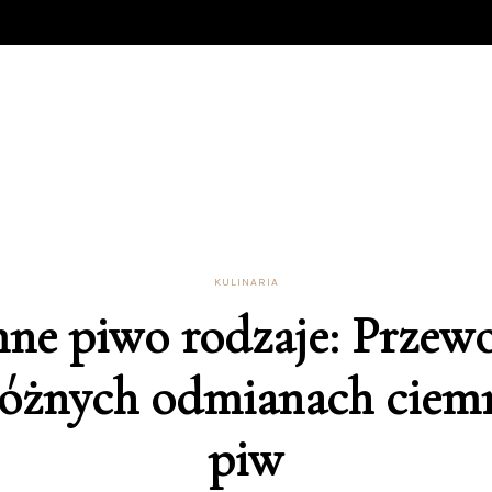
KULINARIA
ne piwo rodzaje: Przew
różnych odmianach ciem
piw