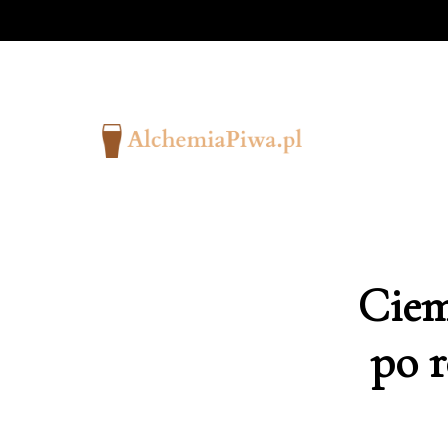
Ciem
po 