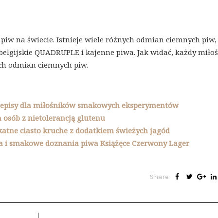
piw na świecie. Istnieje wiele różnych odmian ciemnych piw,
 belgijskie QUADRUPLE i kajenne piwa. Jak widać, każdy miło
ych odmian ciemnych piw.
rzepisy dla miłośników smakowych eksperymentów
 osób z nietolerancją glutenu
ikatne ciasto kruche z dodatkiem świeżych jagód
ka i smakowe doznania piwa Książęce Czerwony Lager
Share: