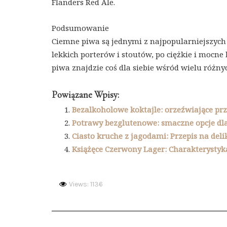
Flanders Red Ale.
Podsumowanie
Ciemne piwa są jednymi z najpopularniejszych 
lekkich porterów i stoutów, po ciężkie i mocne
piwa znajdzie coś dla siebie wśród wielu różn
Powiązane Wpisy:
Bezalkoholowe koktajle: orzeźwiające p
Potrawy bezglutenowe: smaczne opcje dla
Ciasto kruche z jagodami: Przepis na del
Książęce Czerwony Lager: Charakterysty
Views: 1136