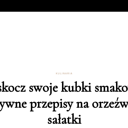
KULINARIA
skocz swoje kubki smako
ywne przepisy na orzeźw
sałatki