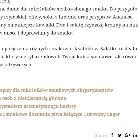
 fetą
alne danie dla miłośników słodko-słonego smaku. Do przygot
aty rzymskiej, oliwy, soku z limonki oraz przypraw. Ananasa
oimy na mniejsze kawałki. Feta i sałatę rzymską kroimy na mn
 w misce i doprawiamy do smaku.
 połączenia różnych smaków i składników. Sałatki to idealn
dni, który nie tylko zadowoli Twoje kubki smakowe, ale równi
ów odżywczych.
rzepisy dla miłośników smakowych eksperymentów
 osób z nietolerancją glutenu
rzystaniem aromatycznego harissy
ka i smakowe doznania piwa Książęce Czerwony Lager
Share: