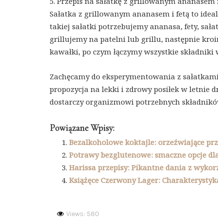
5. Przepis na sałatkę z grillowanym ananasem i
Sałatka z grillowanym ananasem i fetą to ide
takiej sałatki potrzebujemy ananasa, fety, sał
grillujemy na patelni lub grillu, następnie kr
kawałki, po czym łączymy wszystkie składniki
Zachęcamy do eksperymentowania z sałatkami i
propozycja na lekki i zdrowy posiłek w letnie 
dostarczy organizmowi potrzebnych składnik
Powiązane Wpisy:
Bezalkoholowe koktajle: orzeźwiające p
Potrawy bezglutenowe: smaczne opcje dla
Harissa przepisy: Pikantne dania z wyko
Książęce Czerwony Lager: Charakterysty
Views: 580