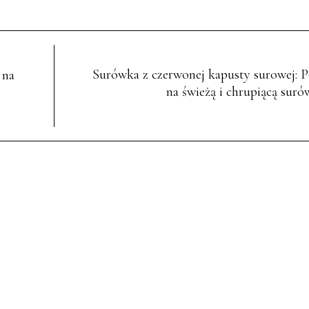
Surówka z czerwonej kapusty surowej: 
 na
na świeżą i chrupiącą suró