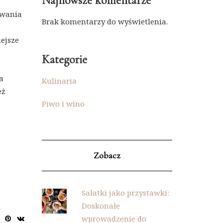
Najnowsze komentarze
owania
Brak komentarzy do wyświetlenia.
iejsze
Kategorie
a
Kulinaria
eż
Piwo i wino
Zobacz
Sałatki jako przystawki:
Doskonałe
wprowadzenie do