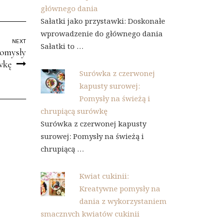
głównego dania
Sałatki jako przystawki: Doskonałe
wprowadzenie do głównego dania
NEXT
Sałatki to …
Pomysły
wkę
Surówka z czerwonej
kapusty surowej:
Pomysły na świeżą i
chrupiącą surówkę
Surówka z czerwonej kapusty
surowej: Pomysły na świeżą i
chrupiącą …
Kwiat cukinii:
Kreatywne pomysły na
dania z wykorzystaniem
smacznych kwiatów cukinii