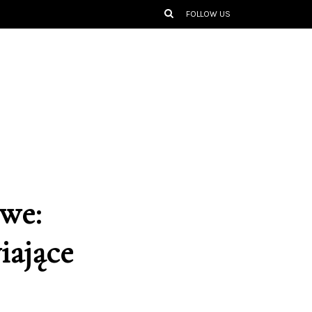
FOLLOW US
we:
iające