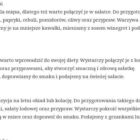
mi
 mięsa, dlatego też warto połączyć je w sałatce. Do przygo
, papryki, cebuli, pomidorów, oliwy oraz przypraw. Warzywa
roimy je na mniejsze kawałki, mieszamy z sosem winegret i po
warto wprowadzić do swojej diety. Wystarczy połączyć je z ło
raz przyprawami, aby stworzyć smaczną i zdrową sałatkę.
, doprawiamy do smaku i podajemy na świeżej sałacie.
zycja na letni obiad lub kolację. Do przygotowania takiego d
i, sałaty lodowej oraz przypraw. Wystarczy pokroić wszystkie
obą w misce oraz doprawić do smaku. Podajemy z grzankami l