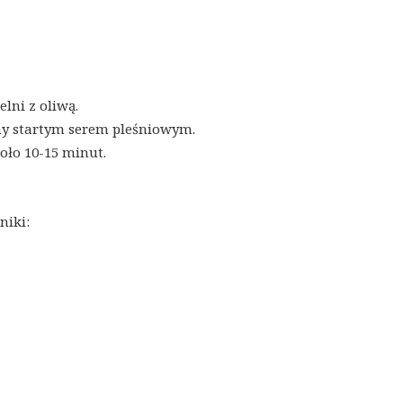
lni z oliwą.
my startym serem pleśniowym.
oło 10-15 minut.
niki: