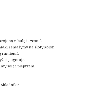
ojoną cebulę i czosnek.
aki i smażymy na złoty kolor.
ę rumienić.
ż się ugotuje.
my solą i pieprzem.
 Składniki: