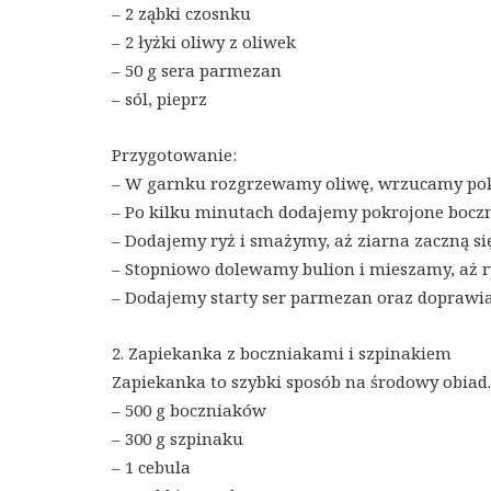
– 2 ząbki czosnku
– 2 łyżki oliwy z oliwek
– 50 g sera parmezan
– sól, pieprz
Przygotowanie:
– W garnku rozgrzewamy oliwę, wrzucamy pokr
– Po kilku minutach dodajemy pokrojone boczni
– Dodajemy ryż i smażymy, aż ziarna zaczną si
– Stopniowo dolewamy bulion i mieszamy, aż ry
– Dodajemy starty ser parmezan oraz doprawia
2. Zapiekanka z boczniakami i szpinakiem
Zapiekanka to szybki sposób na środowy obiad.
– 500 g boczniaków
– 300 g szpinaku
– 1 cebula