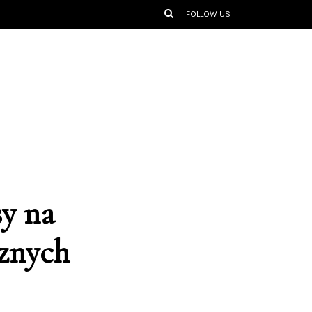
FOLLOW US
sy na
znych