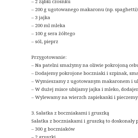
– 2 ząbki czosnku
– 200 g ugotowanego makaronu (np. spaghetti)
– 3 jajka
– 200 ml mleka
– 100 g sera żółtego
– sól, pieprz
Przygotowanie:
– Na patelni smażymy na oliwie pokrojoną cebu
– Dodajemy pokrojone boczniaki i szpinak, sm
– Wymieszamy z ugotowanym makaronem i uk
– W dużej misce ubijamy jajka i mleko, dodajemy
– Wylewamy na wierzch zapiekanki i pieczemy 
3. Sałatka z boczniakami i gruszką
Sałatka z boczniakami i gruszką to doskonały p
– 300 g boczniaków
– 2 gruszki