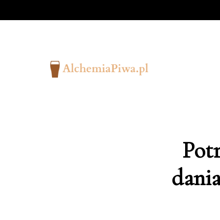
Potr
dani