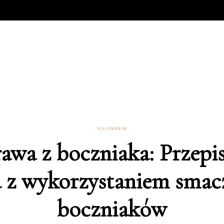
KULINARIA
awa z boczniaka: Przepi
a z wykorzystaniem smac
boczniaków