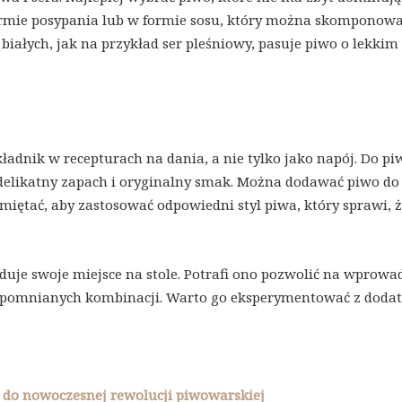
ormie posypania lub w formie sosu, który można skomponowa
białych, jak na przykład ser pleśniowy, pasuje piwo o lekkim
kładnik w recepturach na dania, a nie tylko jako napój. Do pi
delikatny zapach i oryginalny smak. Można dodawać piwo do 
amiętać, aby zastosować odpowiedni styl piwa, który sprawi, 
jduje swoje miejsce na stole. Potrafi ono pozwolić na wprowa
pomnianych kombinacji. Warto go eksperymentować z doda
ji do nowoczesnej rewolucji piwowarskiej