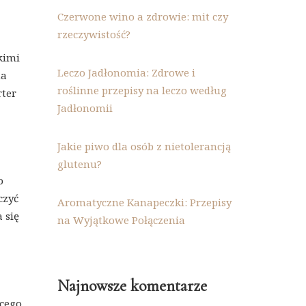
Czerwone wino a zdrowie: mit czy
rzeczywistość?
kimi
Leczo Jadłonomia: Zdrowe i
na
roślinne przepisy na leczo według
rter
Jadłonomii
Jakie piwo dla osób z nietolerancją
glutenu?
o
czyć
Aromatyczne Kanapeczki: Przepisy
 się
na Wyjątkowe Połączenia
Najnowsze komentarze
ącego