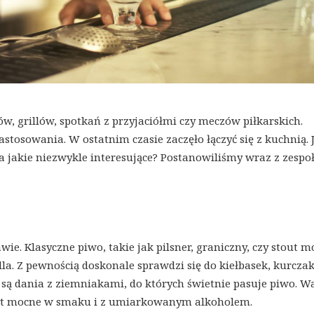
w, grillów, spotkań z przyjaciółmi czy meczów piłkarskich.
stosowania. W ostatnim czasie zaczęło łączyć się z kuchnią. 
a jakie niezwykle interesujące? Postanowiliśmy wraz z zesp
e. Klasyczne piwo, takie jak pilsner, graniczny, czy stout m
la. Z pewnością doskonale sprawdzi się do kiełbasek, kurczak
e są dania z ziemniakami, do których świetnie pasuje piwo. W
byt mocne w smaku i z umiarkowanym alkoholem.