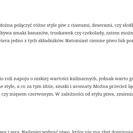
ożna połączyć różne style piw z ciastami, deserami, czy słod
dobywa smaki bananów, truskawek czy czekolady, zatem moż
wiera jedno z tych składników. Natomiast ciemne piwo lub po
do roli napoju o niskiej wartości kulinarnych, jednak warto g
 style, a co za tym idzie, smaki i aromaty. Można przecież łą
czy mięsem czerwonym. W zależności od stylu piwa, zmienia
wa i sera. Najlepiej wybrać piwo, które nie ma zbyt dominuj