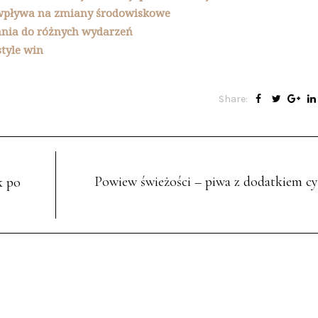
 wpływa na zmiany środowiskowe
ania do różnych wydarzeń
tyle win
Share:
Powiew świeżości – piwa z dodatkiem c
k po