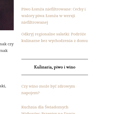
Piwo Łomża niefiltrowane: Cechy i
walory piwa Łomża w wersji
niefiltrowanej
Odkryj regionalne sałatki: Podróże
kulinarne bez wychodzenia z domu
nak czy
smak
Kulinaria, piwo i wino
aki,
Czy wino może być zdrowym
napojem?
Kuchnia dla Świadomych
Wyborów: Przepisy na Dania