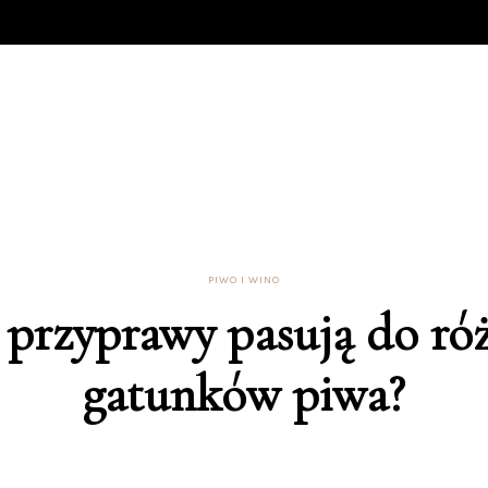
PIWO I WINO
e przyprawy pasują do ró
gatunków piwa?